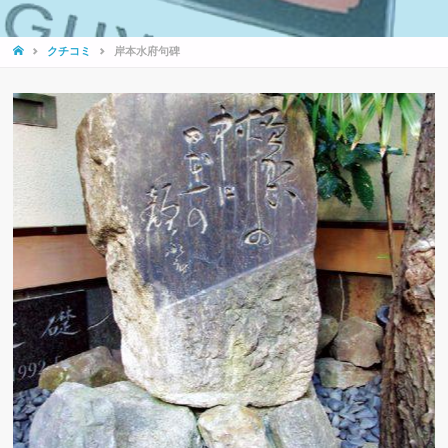
HOME
クチコミ
岸本水府句碑