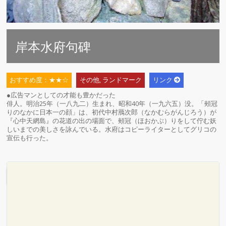
岸本水府句碑
おすすめ度：★★☆
その他
,
ランドマーク
リンク
●広告マンとしての才能も豊かだった
俳人。明治25年（一八九二）生まれ、昭和40年（一九六五）没。「頰冠
りのなかに日本一の顔」は、初代中村鴈次郎（なかむらがんじろう）が
『心中天網島』の花道の出の場面で、頰冠（ほおかぶ）りをして佇む妖
しいまでの美しさを詠んでいる。水府はコピーライターとしてグリコの
宣伝も行った。