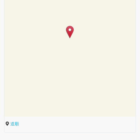
な
綺
ん
な
麗！
ば
ん
時
パ
ば
間
ー
地
パ
を
冬
ク
域
ー
忘
の
ス
の
ク
れ
い
の
南
可
い
ス
な
て
ル
イ
海
愛
や
イ
ん
み
ミ
冬
ル
難
道順
い”み
し
パ
ル
ば
て
ネ
の
ミ
波
に
ス
道
ー
ミ
パ
し
ー
イ
グ
ネ
駅
ゃ
ポ
頓
ク
ネ
ー
ま
シ
ル
リ
ー
の