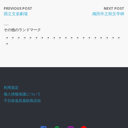
南
み
ッ
堀
ス
ー
ク
う
ョ
ミ
コ
シ
ラ
や
乃
ん
ト
の
光
シ
ス
ス
ン
ネ
看
織
ョ
イ
っ
PREVIOUS POST
NEXT POST
福
”に
難
観
の
ョ
の
ー
が
ー
心
板
田
仁
ン
ト
と
国立文楽劇場
織田作之助文学碑
寿
会
波
覧
滝
ン
デ
パ
キ
シ
斎
で
作
岸
国
徳
京
が
ア
き
弁
え
千
車
は
美
ー
ー
ラ
ョ
橋
有
之
本
立
天
セ
最
ッ
た
Hozenji
財
る
日
に
異
し
ト
ス
キ
ン
筋
名
助
水
文
皇
ラ
高
プ
で
Temple（Mizukake
天
商
前
乗
空
す
コ
ラ
ラ
が
商
な
文
府
楽
陵
ド
に
が
道
その他のランドマーク
Fudo-
さ
店
公
っ
間
ぎ
ー
ワ
綺
綺
店
戎
学
句
劇
古
ー
綺
綺
頓
son）
ん
街！
園
た
(^^
る
ス
ー
麗
麗
街
橋
碑
碑
場
墳
ム
麗
麗
堀
に！
利用規定
個人情報保護について
千日前道具屋筋商店街