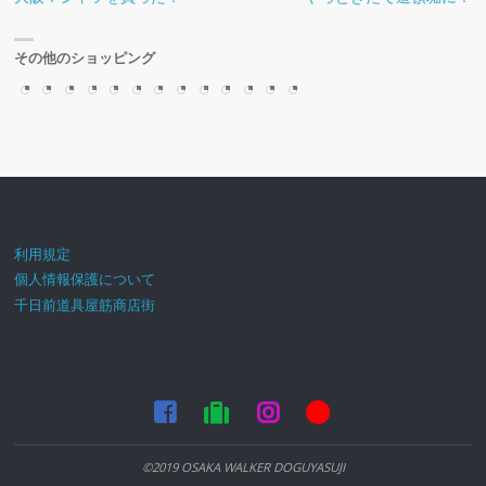
え
揃
ゃ
く
看
っ
ア
は
橋
験
体
包
ツ
る
っ
ん
さ
板
て
ー
異
筋
し
験
丁
を
商
た
座
ん
屋
み
ト
空
商
て
し
屋
買
その他のショッピング
店
お
布
あ
さ
た
体
間
店
み
ま
さ
っ
街！
店
団！
る
ん
(^^
験
(^^
街
た！
す
ん
た！
利用規定
個人情報保護について
千日前道具屋筋商店街
©2019 OSAKA WALKER DOGUYASUJI