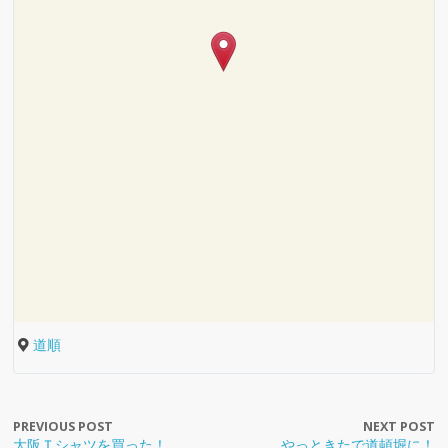
豊
富
な
画
食
道
材、
べ
サ
具
お
れ
ン
屋
可
洒
飲
そ
ド
チ
筋
愛
落
食
う！
ブ
ョ
で
道順
い”み
&
店！
食
ラ
パ
ー
シ
に
可
ち
品
ス
ー
ク
ョ
ゃ
愛
ニ
が
サ
ト
ク
ア
ッ
道
大
み
い
ャ
食
う
ン
の
ス
ー
ピ
具
阪
ん
文
ン
器
ち
プ
ガ
光
ト
ン
屋
Ｔ
PREVIOUS POST
NEXT POST
”に
具
コ
が
が
ル
ラ
の
心
を
グ
筋
シ
大阪Ｔシャツを買った！
やっときたで道頓堀に！
会
が
ち
た
う
作
ス
滝
斎
体
と
の
ャ